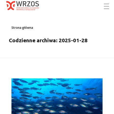
Działania informujące i promujące fundusze europejskie wśród organizacji pozarządowych
Skorzystaj z możliwości jakie daje Ci Unia Europejska
Strona główna
Codzienne archiwa: 2025-01-28