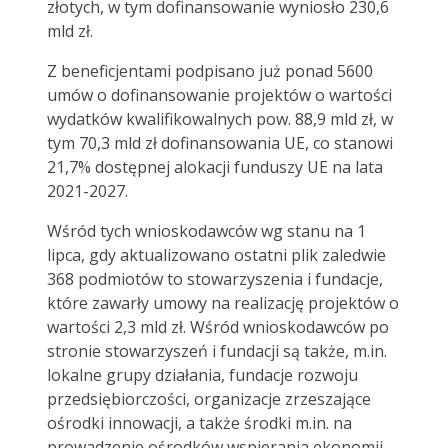
złotych, w tym dofinansowanie wyniosło 230,6
mld zł.
Z beneficjentami podpisano już ponad 5600
umów o dofinansowanie projektów o wartości
wydatków kwalifikowalnych pow. 88,9 mld zł, w
tym 70,3 mld zł dofinansowania UE, co stanowi
21,7% dostępnej alokacji funduszy UE na lata
2021-2027.
Wśród tych wnioskodawców wg stanu na 1
lipca, gdy aktualizowano ostatni plik zaledwie
368 podmiotów to stowarzyszenia i fundacje,
które zawarły umowy na realizację projektów o
wartości 2,3 mld zł. Wśród wnioskodawców po
stronie stowarzyszeń i fundacji są także, m.in.
lokalne grupy działania, fundacje rozwoju
przedsiębiorczości, organizacje zrzeszające
ośrodki innowacji, a także środki m.in. na
prowadzenie ośrodków wspierania ekonomii